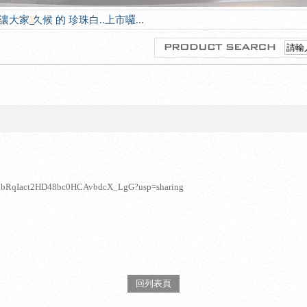
-20讓大家 久候 的 珍珠白..上市囉...
zsCMbRqIact2HD48bc0HCAvbdcX_LgG?usp=sharing
回列表頁